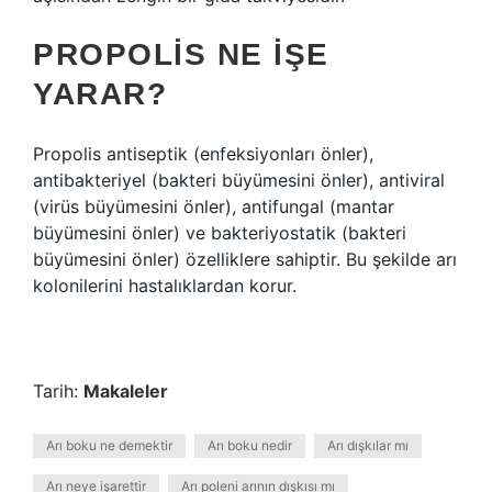
PROPOLIS NE IŞE
YARAR?
Propolis antiseptik (enfeksiyonları önler),
antibakteriyel (bakteri büyümesini önler), antiviral
(virüs büyümesini önler), antifungal (mantar
büyümesini önler) ve bakteriyostatik (bakteri
büyümesini önler) özelliklere sahiptir. Bu şekilde arı
kolonilerini hastalıklardan korur.
Tarih:
Makaleler
Arı boku ne demektir
Arı boku nedir
Arı dışkılar mı
Arı neye işarettir
Arı poleni arının dışkısı mı