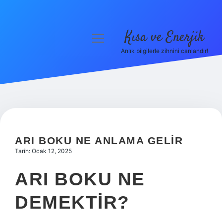
Kısa ve Enerjik
menüyü
aç
Anlık bilgilerle zihnini canlandır!
Anasayfa
Gizlilik Politikası
Yasal Uyarı
Hakkımızda
ARI BOKU NE ANLAMA GELIR
Tarih: Ocak 12, 2025
ARI BOKU NE
DEMEKTIR?