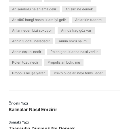
Arı sembolü ne anlama gelir
Arı sırrı ne demek
Arı sütü hangi hastalıklara iyi gelir
Arılar kin tutar mı
Arılar neden bizi sokuyor
Arında kaç göz var
Arının 3 gözü nerededir
Arının boku bal mı
Arının dışkısı nedir
Polen çocuklarına nasıl verilir
Polen tozu nedir
Propolis arı boku mu
Propolis ne işe yarar
Psikolojide arı neyi temsil eder
Önceki Yazı
Balinalar Nasıl Emzirir
Sonraki Yazı
Taassuba Düşmek Ne Demek