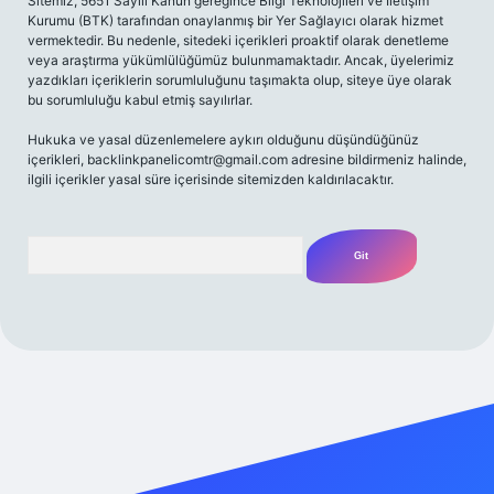
Sitemiz, 5651 Sayılı Kanun gereğince Bilgi Teknolojileri ve İletişim
Kurumu (BTK) tarafından onaylanmış bir Yer Sağlayıcı olarak hizmet
vermektedir. Bu nedenle, sitedeki içerikleri proaktif olarak denetleme
veya araştırma yükümlülüğümüz bulunmamaktadır. Ancak, üyelerimiz
yazdıkları içeriklerin sorumluluğunu taşımakta olup, siteye üye olarak
bu sorumluluğu kabul etmiş sayılırlar.
Hukuka ve yasal düzenlemelere aykırı olduğunu düşündüğünüz
içerikleri,
backlinkpanelicomtr@gmail.com
adresine bildirmeniz halinde,
ilgili içerikler yasal süre içerisinde sitemizden kaldırılacaktır.
Arama
bet yeni giriş adresi