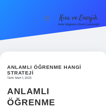
Kısa ve Enerjik
menüyü
aç
Anlık bilgilerle zihnini canlandır!
Anasayfa
Gizlilik Politikası
Yasal Uyarı
Hakkımızda
ANLAMLI ÖĞRENME HANGI
STRATEJI
Tarih: Mart 1, 2025
ANLAMLI
ÖĞRENME