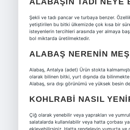
ALABAŞIN TADI NEYE
Şekli ve tadı pancar ve turbaya benzer. Özell
yetiştirilen bu bitki ülkemizde çok kısa bir sür
isteyenlerin tercihleri ​​arasında yer almaya 
bol miktarda üretilmektedir.
ALABAŞ NERENIN ME
Alabaş, Antalya (adet) Ürün stokta kalmamıştır
olarak bilinen bitki, yurt dışında da bilinmekt
Alabaş, sıra dışı görünümü ve yüksek besin değ
KOHLRABI NASIL YENI
Çiğ olarak yenebilir veya yaprakları ve yumrula
salatalarda kullanılabilir veya hatta çorbası ya
ekleyebilirsiniz. Hatta rendeleyip yumurta ve g