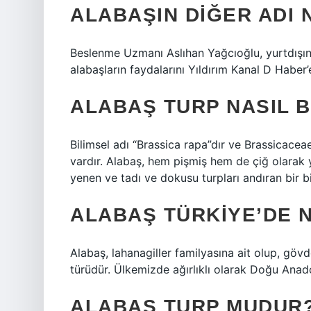
ALABAŞIN DIĞER ADI 
Beslenme Uzmanı Aslıhan Yağcıoğlu, yurtdışın
alabaşların faydalarını Yıldırım Kanal D Haber’e
ALABAŞ TURP NASIL B
Bilimsel adı “Brassica rapa”dır ve Brassicaceae
vardır. Alabaş, hem pişmiş hem de çiğ olarak 
yenen ve tadı ve dokusu turpları andıran bir bi
ALABAŞ TÜRKIYE’DE N
Alabaş, lahanagiller familyasına ait olup, göv
türüdür. Ülkemizde ağırlıklı olarak Doğu Anadolu
ALABAŞ TURP MUDUR