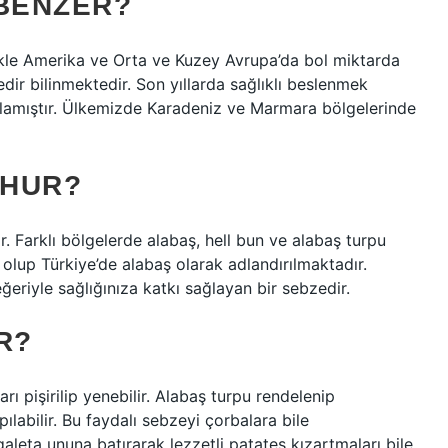
 BENZER?
ikle Amerika ve Orta ve Kuzey Avrupa’da bol miktarda
edir bilinmektedir. Son yıllarda sağlıklı beslenmek
başlamıştır. Ülkemizde Karadeniz ve Marmara bölgelerinde
ŞHUR?
. Farklı bölgelerde alabaş, hell bun ve alabaş turpu
e olup Türkiye’de alabaş olarak adlandırılmaktadır.
eriyle sağlığınıza katkı sağlayan bir sebzedir.
R?
rı pişirilip yenebilir. Alabaş turpu rendelenip
pılabilir. Bu faydalı sebzeyi çorbalara bile
aleta ununa batırarak lezzetli patates kızartmaları bile