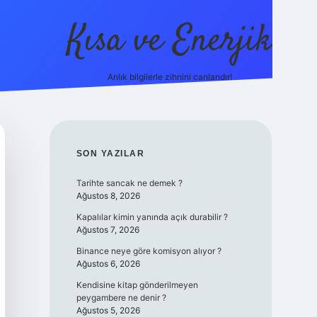
Kısa ve Enerjik
Anlık bilgilerle zihnini canlandır!
ilbet yeni giriş adresi
SIDEBAR
SON YAZILAR
Tarihte sancak ne demek ?
Ağustos 8, 2026
Kapalılar kimin yanında açık durabilir ?
Ağustos 7, 2026
Binance neye göre komisyon alıyor ?
Ağustos 6, 2026
Kendisine kitap gönderilmeyen
peygambere ne denir ?
Ağustos 5, 2026