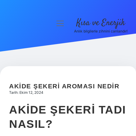
Kısa ve Enerjik
menüyü
aç
Anlık bilgilerle zihnini canlandır!
Anasayfa
Gizlilik Politikası
Yasal Uyarı
Hakkımızda
AKIDE ŞEKERI AROMASI NEDIR
Tarih: Ekim 12, 2024
AKIDE ŞEKERI TADI
NASIL?