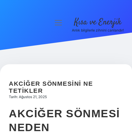
Kısa ve Enerjik
menüyü
aç
Anlık bilgilerle zihnini canlandır!
Anasayfa
Gizlilik Politikası
Yasal Uyarı
Hakkımızda
AKCIĞER SÖNMESINI NE
TETIKLER
Tarih: Ağustos 21, 2025
AKCIĞER SÖNMESI
NEDEN