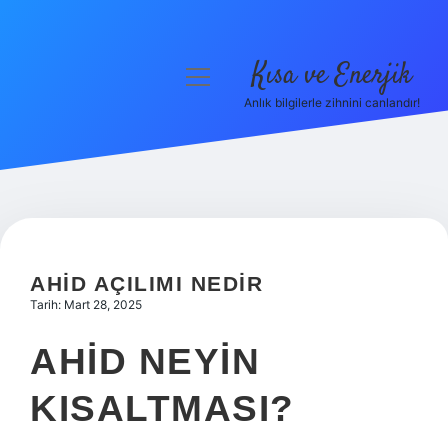
Kısa ve Enerjik
menüyü
aç
Anlık bilgilerle zihnini canlandır!
Anasayfa
Gizlilik Politikası
Yasal Uyarı
Hakkımızda
AHID AÇILIMI NEDIR
Tarih: Mart 28, 2025
AHID NEYIN
KISALTMASI?