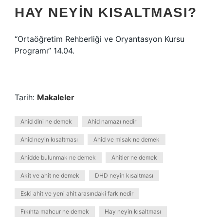
HAY NEYIN KISALTMASI?
“Ortaöğretim Rehberliği ve Oryantasyon Kursu
Programı” 14.04.
Tarih:
Makaleler
Ahid dini ne demek
Ahid namazı nedir
Ahid neyin kısaltması
Ahid ve misak ne demek
Ahidde bulunmak ne demek
Ahitler ne demek
Akit ve ahit ne demek
DHD neyin kısaltması
Eski ahit ve yeni ahit arasındaki fark nedir
Fıkıhta mahcur ne demek
Hay neyin kısaltması