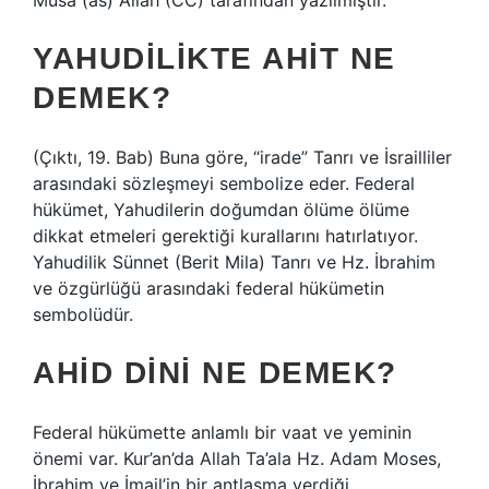
Musa (as) Allah (CC) tarafından yazılmıştır.
YAHUDILIKTE AHIT NE
DEMEK?
(Çıktı, 19. Bab) Buna göre, “irade” Tanrı ve İsrailliler
arasındaki sözleşmeyi sembolize eder. Federal
hükümet, Yahudilerin doğumdan ölüme ölüme
dikkat etmeleri gerektiği kurallarını hatırlatıyor.
Yahudilik Sünnet (Berit Mila) Tanrı ve Hz. İbrahim
ve özgürlüğü arasındaki federal hükümetin
sembolüdür.
AHID DINI NE DEMEK?
Federal hükümette anlamlı bir vaat ve yeminin
önemi var. Kur’an’da Allah Ta’ala Hz. Adam Moses,
İbrahim ve İmail’in bir antlaşma verdiği