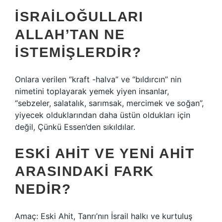
İSRAILOĞULLARI
ALLAH’TAN NE
ISTEMIŞLERDIR?
Onlara verilen “kraft -halva” ve “bıldırcın” nin
nimetini toplayarak yemek yiyen insanlar,
“sebzeler, salatalık, sarımsak, mercimek ve soğan”,
yiyecek olduklarından daha üstün oldukları için
değil, Çünkü Essen’den sıkıldılar.
ESKI AHIT VE YENI AHIT
ARASINDAKI FARK
NEDIR?
Amaç: Eski Ahit, Tanrı’nın İsrail halkı ve kurtuluş