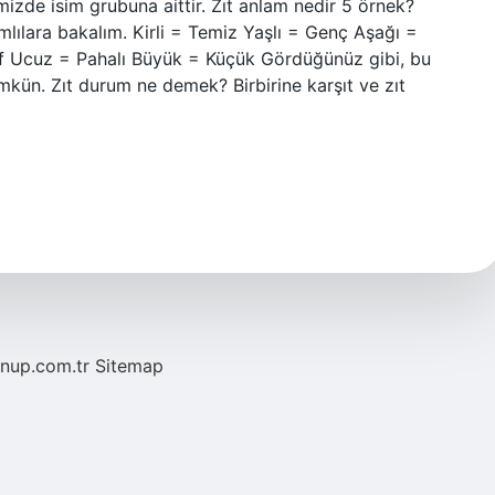
izde isim grubuna aittir. Zıt anlam nedir 5 örnek?
mlılara bakalım. Kirli = Temiz Yaşlı = Genç Aşağı =
f Ucuz = Pahalı Büyük = Küçük Gördüğünüz gibi, bu
mkün. Zıt durum ne demek? Birbirine karşıt ve zıt
/nup.com.tr
Sitemap