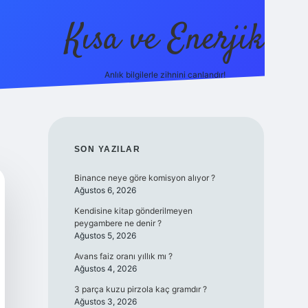
Kısa ve Enerjik
Anlık bilgilerle zihnini canlandır!
ilbet yeni giriş adres
SIDEBAR
SON YAZILAR
Binance neye göre komisyon alıyor ?
Ağustos 6, 2026
Kendisine kitap gönderilmeyen
peygambere ne denir ?
Ağustos 5, 2026
Avans faiz oranı yıllık mı ?
Ağustos 4, 2026
3 parça kuzu pirzola kaç gramdır ?
Ağustos 3, 2026