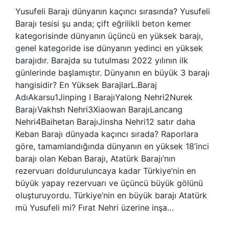
Yusufeli Barajı dünyanın kaçıncı sırasında? Yusufeli
Barajı tesisi şu anda; çift eğrilikli beton kemer
kategorisinde dünyanın üçüncü en yüksek barajı,
genel kategoride ise dünyanın yedinci en yüksek
barajıdır. Barajda su tutulması 2022 yılının ilk
günlerinde başlamıştır. Dünyanın en büyük 3 barajı
hangisidir? En Yüksek BarajlarL.Baraj
AdıAkarsu1Jinping I BarajıYalong Nehri2Nurek
BarajıVakhsh Nehri3Xiaowan BarajıLancang
Nehri4Baihetan BarajıJinsha Nehri12 satır daha
Keban Barajı dünyada kaçıncı sırada? Raporlara
göre, tamamlandığında dünyanın en yüksek 18’inci
barajı olan Keban Barajı, Atatürk Barajı’nın
rezervuarı dolduruluncaya kadar Türkiye’nin en
büyük yapay rezervuarı ve üçüncü büyük gölünü
oluşturuyordu. Türkiye’nin en büyük barajı Atatürk
mü Yusufeli mi? Fırat Nehri üzerine inşa…