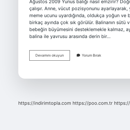
Ağustos 2009 Yunus balığı nasıl emzirir? Do
çalışır. Anne, vücut pozisyonunu ayarlayarak,
meme ucunu uyardığında, oldukça yoğun ve be
birkaç ayında çok sık görülür. Balinanın sütü 
bebeğin büyümesini desteklemekle kalmaz, ay
balina ile yavrusu arasında derin bir…
Balinalar
Devamını okuyun
Yorum Bırak
Nasıl
Emzirir
https://indirimtopla.com
https://poo.com.tr
https:/