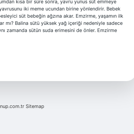
ğumdan kısa bir süre sonra, yavru yunus süt emmeye
 yavrusunu iki meme ucundan birine yönlendirir. Bebek
sleyici süt bebeğin ağzına akar. Emzirme, yaşamın ilk
var mı? Balina sütü yüksek yağ içeriği nedeniyle sadece
nı zamanda sütün suda erimesini de önler. Emzirme
/nup.com.tr
Sitemap