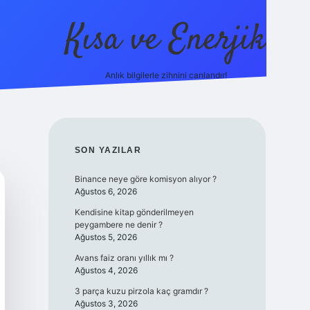
Kısa ve Enerjik
Anlık bilgilerle zihnini canlandır!
ilbet yeni giriş adres
SIDEBAR
SON YAZILAR
Binance neye göre komisyon alıyor ?
Ağustos 6, 2026
Kendisine kitap gönderilmeyen
peygambere ne denir ?
Ağustos 5, 2026
Avans faiz oranı yıllık mı ?
Ağustos 4, 2026
3 parça kuzu pirzola kaç gramdır ?
Ağustos 3, 2026