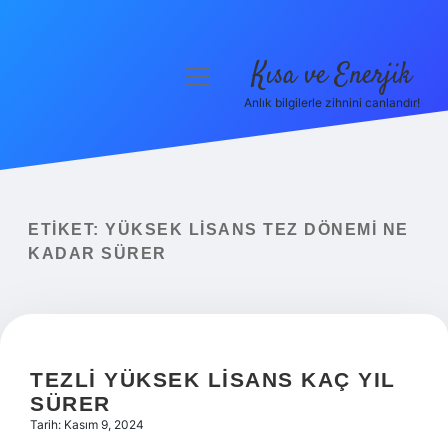
Kısa ve Enerjik
menüyü
aç
Anlık bilgilerle zihnini canlandır!
Anasayfa
Gizlilik Politikası
Yasal Uyarı
ETIKET:
YÜKSEK LISANS TEZ DÖNEMI NE
KADAR SÜRER
Hakkımızda
TEZLI YÜKSEK LISANS KAÇ YIL
SÜRER
Tarih: Kasım 9, 2024