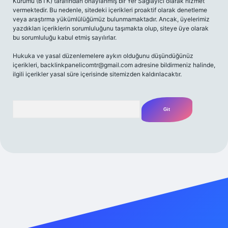
Kurumu (BTK) tarafından onaylanmış bir Yer Sağlayıcı olarak hizmet
vermektedir. Bu nedenle, sitedeki içerikleri proaktif olarak denetleme
veya araştırma yükümlülüğümüz bulunmamaktadır. Ancak, üyelerimiz
yazdıkları içeriklerin sorumluluğunu taşımakta olup, siteye üye olarak
bu sorumluluğu kabul etmiş sayılırlar.
Hukuka ve yasal düzenlemelere aykırı olduğunu düşündüğünüz
içerikleri,
backlinkpanelicomtr@gmail.com
adresine bildirmeniz halinde,
ilgili içerikler yasal süre içerisinde sitemizden kaldırılacaktır.
Arama
giriş adresi