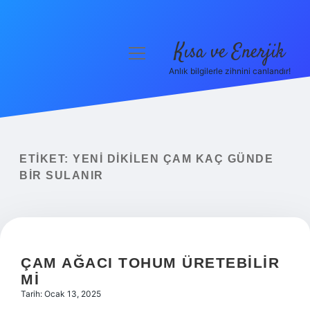
Kısa ve Enerjik
menüyü
aç
Anlık bilgilerle zihnini canlandır!
Anasayfa
Gizlilik Politikası
Yasal Uyarı
ETIKET:
YENI DIKILEN ÇAM KAÇ GÜNDE
BIR SULANIR
Hakkımızda
ÇAM AĞACI TOHUM ÜRETEBILIR
MI
Tarih: Ocak 13, 2025