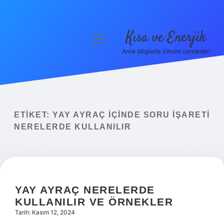
Kısa ve Enerjik
menüyü
aç
Anlık bilgilerle zihnini canlandır!
Anasayfa
Gizlilik Politikası
Yasal Uyarı
ETIKET:
YAY AYRAÇ IÇINDE SORU IŞARETI
NERELERDE KULLANILIR
Hakkımızda
YAY AYRAÇ NERELERDE
KULLANILIR VE ÖRNEKLER
Tarih: Kasım 12, 2024