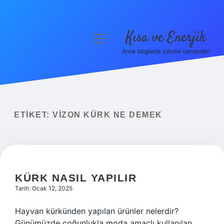
Kısa ve Enerjik
menüyü
aç
Anlık bilgilerle zihnini canlandır!
Anasayfa
Gizlilik Politikası
Yasal Uyarı
ETIKET:
VIZON KÜRK NE DEMEK
Hakkımızda
KÜRK NASIL YAPILIR
Tarih: Ocak 12, 2025
Hayvan kürkünden yapılan ürünler nelerdir?
Günümüzde çoğunlukla moda amaçlı kullanılan