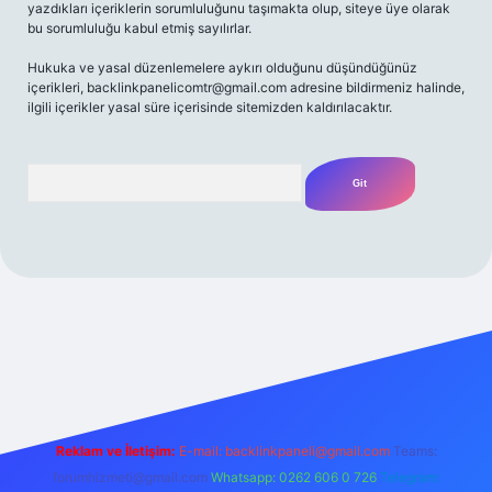
yazdıkları içeriklerin sorumluluğunu taşımakta olup, siteye üye olarak
bu sorumluluğu kabul etmiş sayılırlar.
Hukuka ve yasal düzenlemelere aykırı olduğunu düşündüğünüz
içerikleri,
backlinkpanelicomtr@gmail.com
adresine bildirmeniz halinde,
ilgili içerikler yasal süre içerisinde sitemizden kaldırılacaktır.
Arama
giriş adresi
Reklam ve İletişim:
E-mail:
backlinkpaneli@gmail.com
Teams:
forumhizmeti@gmail.com
Whatsapp: 0262 606 0 726
Telegram: