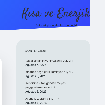
Kısa ve Enerjik
Anlık bilgilerle zihnini canlandır!
ilbet yeni giriş adresi
SIDEBAR
SON YAZILAR
Kapalılar kimin yanında açık durabilir ?
Ağustos 7, 2026
Binance neye göre komisyon alıyor ?
Ağustos 6, 2026
Kendisine kitap gönderilmeyen
peygambere ne denir ?
Ağustos 5, 2026
Avans faiz oranı yıllık mı ?
Ağustos 4, 2026