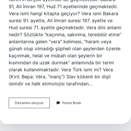
91, Ali İmran 197, Hud 71 ayetlerinde geçmektedir.
Vera ismi hangi kitapta geçiyor? Vera ismi Bakara
suresi 91. ayette, Ali İmran suresi 197. ayette ve
Hud suresi 71. ayette geçmektedir. Vera dini anlami
nedir? Sözlükte “kaçınma, sakınma, tereddüt etme”
anlamlarına gelen “vera” kelimesi, “haram veya
günah olup olmadığı şüpheli olan şeylerden özenle
kaçınmak, helal ve mübah olan şeylerin bir
kısmından da uzak durmak” anlamında bir terim
olarak kullanılmaktadır. Vera Türk ismi mi? Vera
(Kiril: Вера: Véra, “inanç”) Slav kökenli bir dişil
isimdir ve halk etimolojisi tarafından…
Vera
Devamını okuyun
Yorum Bırak
Hangi
Surede
Geçiyor