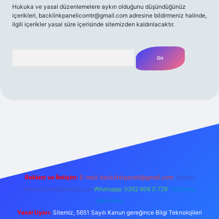
Hukuka ve yasal düzenlemelere aykırı olduğunu düşündüğünüz
içerikleri,
backlinkpanelicomtr@gmail.com
adresine bildirmeniz halinde,
ilgili içerikler yasal süre içerisinde sitemizden kaldırılacaktır.
Arama
iriş adresi
Reklam ve İletişim:
E-mail:
backlinkpaneli@gmail.com
Teams:
forumhizmeti@gmail.com
Whatsapp: 0262 606 0 726
Telegram:
@karabul
Yasal Uyarı:
Sitemiz, 5651 Sayılı Kanun gereğince Bilgi Teknolojileri