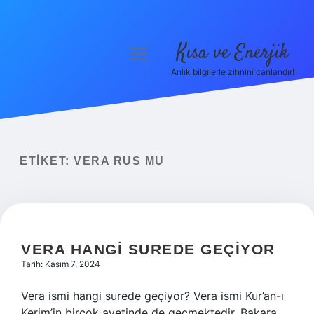
Kısa ve Enerjik
menüyü
aç
Anlık bilgilerle zihnini canlandır!
Anasayfa
Gizlilik Politikası
Yasal Uyarı
ETIKET:
VERA RUS MU
Hakkımızda
VERA HANGI SUREDE GEÇIYOR
Tarih: Kasım 7, 2024
Vera ismi hangi surede geçiyor? Vera ismi Kur’an-ı
Kerim’in birçok ayetinde de geçmektedir. Bakara