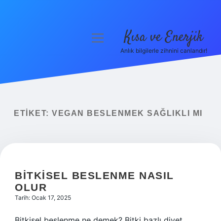
Kısa ve Enerjik
menüyü
aç
Anlık bilgilerle zihnini canlandır!
Anasayfa
Gizlilik Politikası
Yasal Uyarı
ETIKET:
VEGAN BESLENMEK SAĞLIKLI MI
Hakkımızda
BITKISEL BESLENME NASIL
OLUR
Tarih: Ocak 17, 2025
Bitkisel beslenme ne demek? Bitki bazlı diyet