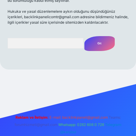
bu sorumluluğu kabul etmiş sayılırlar.
Hukuka ve yasal düzenlemelere aykırı olduğunu düşündüğünüz
içerikleri,
backlinkpanelicomtr@gmail.com
adresine bildirmeniz halinde,
ilgili içerikler yasal süre içerisinde sitemizden kaldırılacaktır.
Arama
 giriş adresi
Reklam ve İletişim:
E-mail:
backlinkpaneli@gmail.com
Teams:
forumhizmeti@gmail.com
Whatsapp: 0262 606 0 726
Telegram:
@karabul