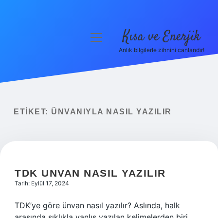
Kısa ve Enerjik
menüyü
aç
Anlık bilgilerle zihnini canlandır!
Anasayfa
Gizlilik Politikası
Yasal Uyarı
ETIKET:
ÜNVANIYLA NASIL YAZILIR
Hakkımızda
TDK UNVAN NASIL YAZILIR
Tarih: Eylül 17, 2024
TDK’ye göre ünvan nasıl yazılır? Aslında, halk
arasında sıklıkla yanlış yazılan kelimelerden biri