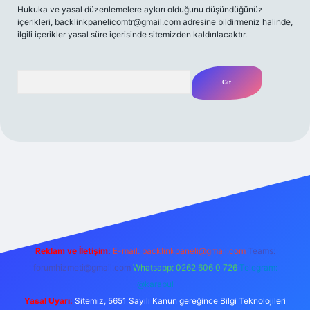
Hukuka ve yasal düzenlemelere aykırı olduğunu düşündüğünüz
içerikleri,
backlinkpanelicomtr@gmail.com
adresine bildirmeniz halinde,
ilgili içerikler yasal süre içerisinde sitemizden kaldırılacaktır.
Arama
iriş adresi
Reklam ve İletişim:
E-mail:
backlinkpaneli@gmail.com
Teams:
forumhizmeti@gmail.com
Whatsapp: 0262 606 0 726
Telegram:
@karabul
Yasal Uyarı:
Sitemiz, 5651 Sayılı Kanun gereğince Bilgi Teknolojileri