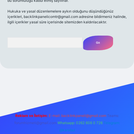
bu sorumluluğu kabul etmiş sayılırlar.
Hukuka ve yasal düzenlemelere aykırı olduğunu düşündüğünüz
içerikleri,
backlinkpanelicomtr@gmail.com
adresine bildirmeniz halinde,
ilgili içerikler yasal süre içerisinde sitemizden kaldırılacaktır.
Arama
iriş adresi
Reklam ve İletişim:
E-mail:
backlinkpaneli@gmail.com
Teams:
forumhizmeti@gmail.com
Whatsapp: 0262 606 0 726
Telegram:
@karabul