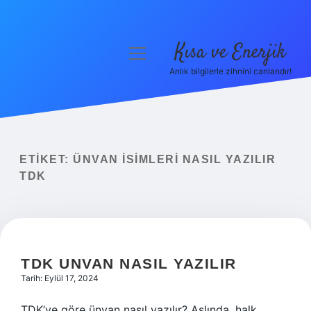
Kısa ve Enerjik
menüyü
aç
Anlık bilgilerle zihnini canlandır!
Anasayfa
Gizlilik Politikası
Yasal Uyarı
ETIKET:
ÜNVAN ISIMLERI NASIL YAZILIR
TDK
Hakkımızda
TDK UNVAN NASIL YAZILIR
Tarih: Eylül 17, 2024
TDK’ye göre ünvan nasıl yazılır? Aslında, halk