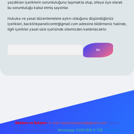
yazdıkları içeriklerin sorumluluğunu taşımakta olup, siteye üye olarak
bu sorumluluğu kabul etmiş sayılırlar.
Hukuka ve yasal düzenlemelere aykırı olduğunu düşündüğünüz
içerikleri,
backlinkpanelicomtr@gmail.com
adresine bildirmeniz halinde,
ilgili içerikler yasal süre içerisinde sitemizden kaldırılacaktır.
Arama
i
Reklam ve İletişim:
E-mail:
backlinkpaneli@gmail.com
Teams:
forumhizmeti@gmail.com
Whatsapp: 0262 606 0 726
Telegram: