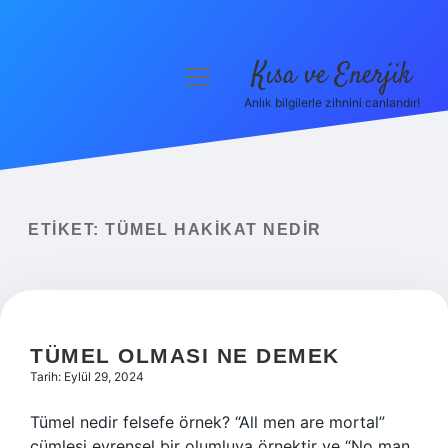
Kısa ve Enerjik
menüyü
aç
Anlık bilgilerle zihnini canlandır!
Anasayfa
Gizlilik Politikası
Yasal Uyarı
ETIKET:
TÜMEL HAKIKAT NEDIR
Hakkımızda
TÜMEL OLMASI NE DEMEK
Tarih: Eylül 29, 2024
Tümel nedir felsefe örnek? “All men are mortal”
cümlesi evrensel bir olumluya örnektir ve “No man