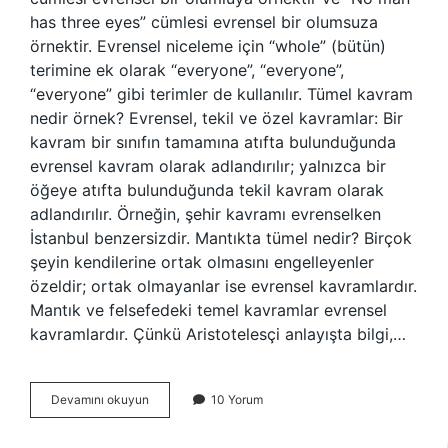
has three eyes” cümlesi evrensel bir olumsuza
örnektir. Evrensel niceleme için “whole” (bütün)
terimine ek olarak “everyone”, “everyone”,
“everyone” gibi terimler de kullanılır. Tümel kavram
nedir örnek? Evrensel, tekil ve özel kavramlar: Bir
kavram bir sınıfın tamamına atıfta bulunduğunda
evrensel kavram olarak adlandırılır; yalnızca bir
öğeye atıfta bulunduğunda tekil kavram olarak
adlandırılır. Örneğin, şehir kavramı evrenselken
İstanbul benzersizdir. Mantıkta tümel nedir? Birçok
şeyin kendilerine ortak olmasını engelleyenler
özeldir; ortak olmayanlar ise evrensel kavramlardır.
Mantık ve felsefedeki temel kavramlar evrensel
kavramlardır. Çünkü Aristotelesçi anlayışta bilgi,…
Tümel
Devamını okuyun
10 Yorum
Olması
Ne