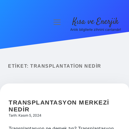
Kısa ve Enerjik
menüyü
aç
Anlık bilgilerle zihnini canlandır!
Anasayfa
Gizlilik Politikası
Yasal Uyarı
ETIKET:
TRANSPLANTATION NEDIR
Hakkımızda
TRANSPLANTASYON MERKEZI
NEDIR
Tarih: Kasım 5, 2024
Transplantasyon ne demek tıp? Transplantasyon,