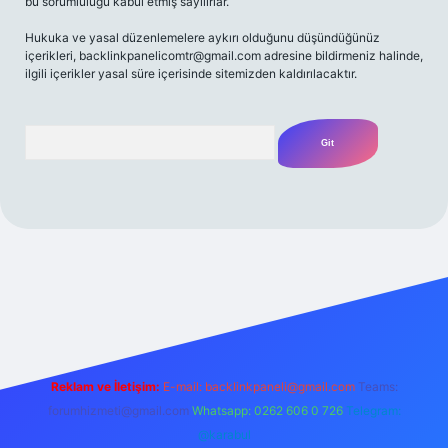
bu sorumluluğu kabul etmiş sayılırlar.
Hukuka ve yasal düzenlemelere aykırı olduğunu düşündüğünüz
içerikleri,
backlinkpanelicomtr@gmail.com
adresine bildirmeniz halinde,
ilgili içerikler yasal süre içerisinde sitemizden kaldırılacaktır.
Arama
iriş adresi
Reklam ve İletişim:
E-mail:
backlinkpaneli@gmail.com
Teams:
forumhizmeti@gmail.com
Whatsapp: 0262 606 0 726
Telegram:
@karabul