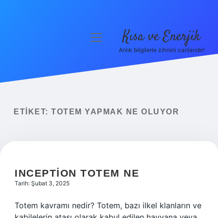
Kısa ve Enerjik
menüyü
aç
Anlık bilgilerle zihnini canlandır!
Anasayfa
Gizlilik Politikası
Yasal Uyarı
ETIKET:
TOTEM YAPMAK NE OLUYOR
Hakkımızda
INCEPTION TOTEM NE
Tarih: Şubat 3, 2025
Totem kavramı nedir? Totem, bazı ilkel klanların ve
kabilelerin atası olarak kabul edilen hayvana veya