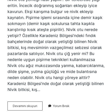
eritin. İncecik doğranmış soğanları ekleyip iyice
kavurun. Ekşi karışıma bulgur ve nivik ekleyip
kaynatın. Pişirme işlemi sırasında içine demir kaşık
sokmayın (demir kaşık sokulursa tahta kaşıkla
karıştırılıp kısık ateşte pişirilir). Nivik otu nerede
yetişir? Özellikle Karadeniz Bölgesi’ndeki fındık
bahçelerinde doğal olarak yetiştiği bilinen Nivik
bitkisi, kış mevsiminin vazgeçilmez sebzesi olarak
pazarlarda satılıyor. Nivik otu çiğ yenir mi? Bu
nedenle uygun pişirme teknikleri kullanılmazsa
Nivik otu ağız mukozasında yanma, kabarcıklanma,
dilde şişme, yutma güçlüğü ve mide bulantısına
neden olabilir. Nivik otu hangi yöreye aittir?
Karadeniz Bölgesi’nde doğal olarak yetiştiği bilinen
Nivik bitkisi, kış…
Nivik
Devamını okuyun
Yorum Bırak
Yemeği