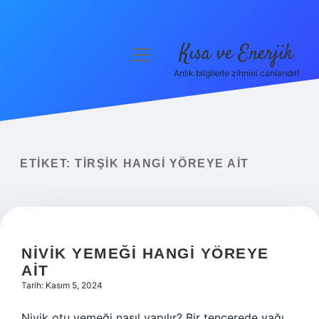
Kısa ve Enerjik
menüyü
aç
Anlık bilgilerle zihnini canlandır!
Anasayfa
Gizlilik Politikası
Yasal Uyarı
ETIKET:
TIRŞIK HANGI YÖREYE AIT
Hakkımızda
NIVIK YEMEĞI HANGI YÖREYE
AIT
Tarih: Kasım 5, 2024
Nivik otu yemeği nasıl yapılır? Bir tencerede yağı