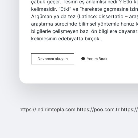
çabuk geçer. Tesirin eş anlamlısı nedir? Etki ke
kelimesidir. “Etki” ve “harekete geçmesine izi
Argüman ya da tez (Latince: dissertatio – ara
araştırma sürecinde bilimsel yöntemle henüz 
bilgilerle çelişmeyen bazı ön bilgilere dayanar
kelimesinin edebiyatta birçok…
Tez
Devamını okuyun
Yorum Bırak
Es
Anlami
Nedir
https://indirimtopla.com
https://poo.com.tr
https:/