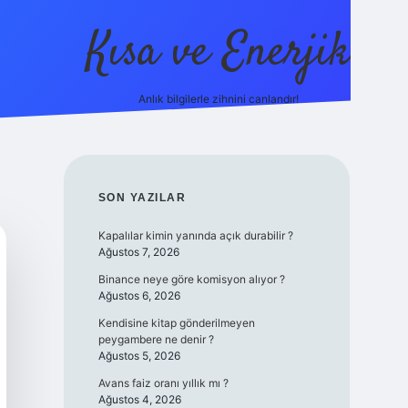
Kısa ve Enerjik
Anlık bilgilerle zihnini canlandır!
ilbet yeni giriş adres
SIDEBAR
SON YAZILAR
Kapalılar kimin yanında açık durabilir ?
Ağustos 7, 2026
Binance neye göre komisyon alıyor ?
Ağustos 6, 2026
Kendisine kitap gönderilmeyen
peygambere ne denir ?
Ağustos 5, 2026
Avans faiz oranı yıllık mı ?
Ağustos 4, 2026