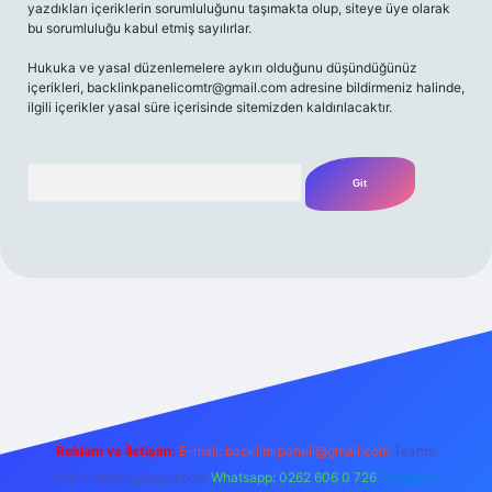
yazdıkları içeriklerin sorumluluğunu taşımakta olup, siteye üye olarak
bu sorumluluğu kabul etmiş sayılırlar.
Hukuka ve yasal düzenlemelere aykırı olduğunu düşündüğünüz
içerikleri,
backlinkpanelicomtr@gmail.com
adresine bildirmeniz halinde,
ilgili içerikler yasal süre içerisinde sitemizden kaldırılacaktır.
Arama
riş adresi
Reklam ve İletişim:
E-mail:
backlinkpaneli@gmail.com
Teams:
forumhizmeti@gmail.com
Whatsapp: 0262 606 0 726
Telegram: