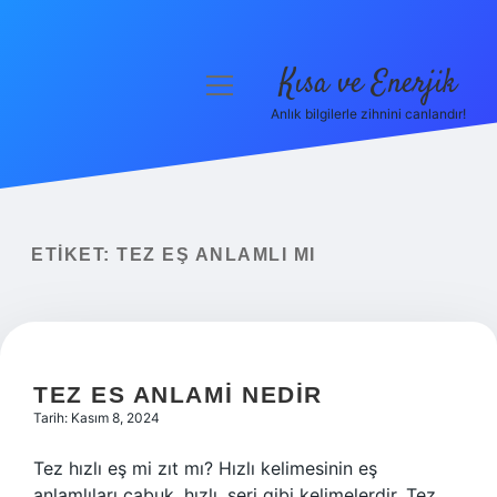
Kısa ve Enerjik
menüyü
aç
Anlık bilgilerle zihnini canlandır!
Anasayfa
Gizlilik Politikası
Yasal Uyarı
ETIKET:
TEZ EŞ ANLAMLI MI
Hakkımızda
TEZ ES ANLAMI NEDIR
Tarih: Kasım 8, 2024
Tez hızlı eş mi zıt mı? Hızlı kelimesinin eş
anlamlıları çabuk, hızlı, seri gibi kelimelerdir. Tez