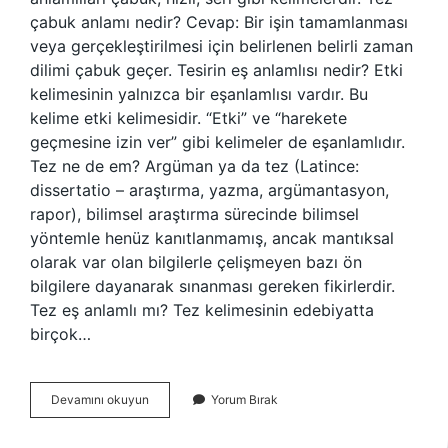
çabuk anlamı nedir? Cevap: Bir işin tamamlanması
veya gerçekleştirilmesi için belirlenen belirli zaman
dilimi çabuk geçer. Tesirin eş anlamlısı nedir? Etki
kelimesinin yalnızca bir eşanlamlısı vardır. Bu
kelime etki kelimesidir. “Etki” ve “harekete
geçmesine izin ver” gibi kelimeler de eşanlamlıdır.
Tez ne de em? Argüman ya da tez (Latince:
dissertatio – araştırma, yazma, argümantasyon,
rapor), bilimsel araştırma sürecinde bilimsel
yöntemle henüz kanıtlanmamış, ancak mantıksal
olarak var olan bilgilerle çelişmeyen bazı ön
bilgilere dayanarak sınanması gereken fikirlerdir.
Tez eş anlamlı mı? Tez kelimesinin edebiyatta
birçok…
Tez
Devamını okuyun
Yorum Bırak
Es
Anlami