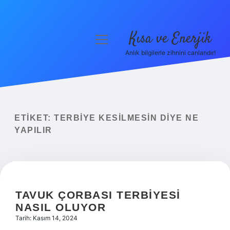
Kısa ve Enerjik
menüyü
aç
Anlık bilgilerle zihnini canlandır!
Anasayfa
Gizlilik Politikası
Yasal Uyarı
ETIKET:
TERBIYE KESILMESIN DIYE NE
YAPILIR
Hakkımızda
TAVUK ÇORBASI TERBIYESI
NASIL OLUYOR
Tarih: Kasım 14, 2024