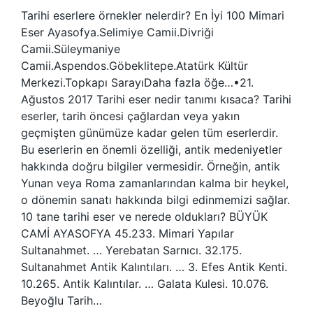
Tarihi eserlere örnekler nelerdir? En İyi 100 Mimari
Eser Ayasofya.Selimiye Camii.Divriği
Camii.Süleymaniye
Camii.Aspendos.Göbeklitepe.Atatürk Kültür
Merkezi.Topkapı SarayıDaha fazla öğe…•21.
Ağustos 2017 Tarihi eser nedir tanımı kısaca? Tarihi
eserler, tarih öncesi çağlardan veya yakın
geçmişten günümüze kadar gelen tüm eserlerdir.
Bu eserlerin en önemli özelliği, antik medeniyetler
hakkında doğru bilgiler vermesidir. Örneğin, antik
Yunan veya Roma zamanlarından kalma bir heykel,
o dönemin sanatı hakkında bilgi edinmemizi sağlar.
10 tane tarihi eser ve nerede oldukları? BÜYÜK
CAMİ AYASOFYA 45.233. Mimari Yapılar
Sultanahmet. … Yerebatan Sarnıcı. 32.175.
Sultanahmet Antik Kalıntıları. … 3. Efes Antik Kenti.
10.265. Antik Kalıntılar. … Galata Kulesi. 10.076.
Beyoğlu Tarih…