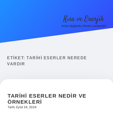
Kısa ve Enerjik
menüyü
aç
Anlık bilgilerle zihnini canlandır!
Anasayfa
Gizlilik Politikası
Yasal Uyarı
ETIKET:
TARIHI ESERLER NEREDE
VARDIR
Hakkımızda
TARIHI ESERLER NEDIR VE
ÖRNEKLERI
Tarih: Eylül 24, 2024