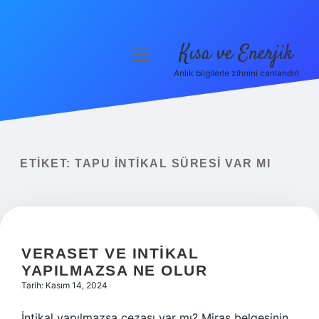
Kısa ve Enerjik
menüyü
aç
Anlık bilgilerle zihnini canlandır!
Anasayfa
Gizlilik Politikası
Yasal Uyarı
ETIKET:
TAPU INTIKAL SÜRESI VAR MI
Hakkımızda
VERASET VE INTIKAL
YAPILMAZSA NE OLUR
Tarih: Kasım 14, 2024
İntikal yapılmazsa cezası var mı? Miras belgesinin