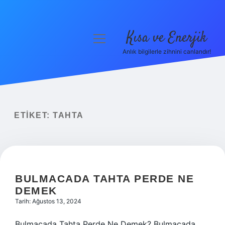
Kısa ve Enerjik
menüyü
aç
Anlık bilgilerle zihnini canlandır!
Anasayfa
Gizlilik Politikası
Yasal Uyarı
ETIKET:
TAHTA
Hakkımızda
BULMACADA TAHTA PERDE NE
DEMEK
Tarih: Ağustos 13, 2024
Bulmacada Tahta Perde Ne Demek? Bulmacada