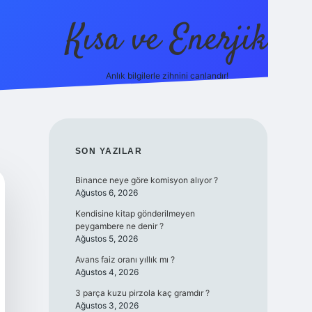
Kısa ve Enerjik
Anlık bilgilerle zihnini canlandır!
ilbet yeni giriş adresi
SIDEBAR
SON YAZILAR
Binance neye göre komisyon alıyor ?
Ağustos 6, 2026
Kendisine kitap gönderilmeyen
peygambere ne denir ?
Ağustos 5, 2026
Avans faiz oranı yıllık mı ?
Ağustos 4, 2026
3 parça kuzu pirzola kaç gramdır ?
Ağustos 3, 2026