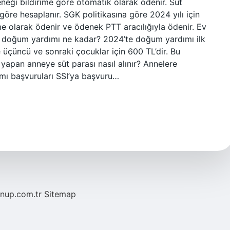
ği bildirime göre otomatik olarak ödenir. Süt
öre hesaplanır. SGK politikasına göre 2024 yılı için
eme olarak ödenir ve ödenek PTT aracılığıyla ödenir. Ev
 doğum yardımı ne kadar? 2024’te doğum yardımı ilk
 üçüncü ve sonraki çocuklar için 600 TL’dir. Bu
yapan anneye süt parası nasıl alınır? Annelere
ımı başvuruları SSI’ya başvuru…
/nup.com.tr
Sitemap