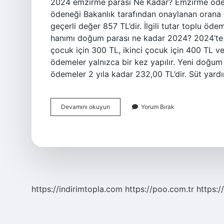
2024 emzirme parası Ne Kadar? Emzirme ödene
ödeneği Bakanlık tarafından onaylanan orana g
geçerli değer 857 TL’dir. İlgili tutar toplu öd
hanımı doğum parası ne kadar 2024? 2024’te
çocuk için 300 TL, ikinci çocuk için 400 TL ve
ödemeler yalnızca bir kez yapılır. Yeni doğum 
ödemeler 2 yıla kadar 232,00 TL’dir. Süt yard
Anneye
Devamını okuyun
Yorum Bırak
Verilen
Süt
Parası
Ne
Kadar
https://indirimtopla.com
https://poo.com.tr
https:/