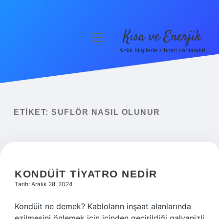
Kısa ve Enerjik
menüyü
aç
Anlık bilgilerle zihnini canlandır!
Anasayfa
Gizlilik Politikası
Yasal Uyarı
ETIKET:
SUFLÖR NASIL OLUNUR
Hakkımızda
KONDÜIT TIYATRO NEDIR
Tarih: Aralık 28, 2024
Kondüit ne demek? Kabloların inşaat alanlarında
ezilmesini önlemek için içinden geçirildiği galvanizli