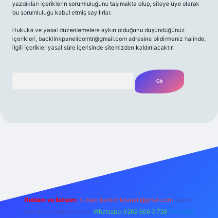
yazdıkları içeriklerin sorumluluğunu taşımakta olup, siteye üye olarak
bu sorumluluğu kabul etmiş sayılırlar.
Hukuka ve yasal düzenlemelere aykırı olduğunu düşündüğünüz
içerikleri,
backlinkpanelicomtr@gmail.com
adresine bildirmeniz halinde,
ilgili içerikler yasal süre içerisinde sitemizden kaldırılacaktır.
Arama
riş adresi
Reklam ve İletişim:
E-mail:
backlinkpaneli@gmail.com
Teams:
forumhizmeti@gmail.com
Whatsapp: 0262 606 0 726
Telegram: