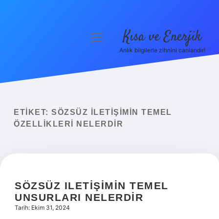
Kısa ve Enerjik
menüyü
aç
Anlık bilgilerle zihnini canlandır!
Anasayfa
Gizlilik Politikası
Yasal Uyarı
ETIKET:
SÖZSÜZ ILETIŞIMIN TEMEL
ÖZELLIKLERI NELERDIR
Hakkımızda
SÖZSÜZ ILETIŞIMIN TEMEL
UNSURLARI NELERDIR
Tarih: Ekim 31, 2024