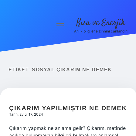
Kısa ve Enerjik
menüyü
aç
Anlık bilgilerle zihnini canlandır!
Anasayfa
Gizlilik Politikası
Yasal Uyarı
ETIKET:
SOSYAL ÇIKARIM NE DEMEK
Hakkımızda
ÇIKARIM YAPILMIŞTIR NE DEMEK
Tarih: Eylül 17, 2024
Çıkarım yapmak ne anlama gelir? Çıkarım, metinde
açıkça bulunmayan bilgileri bulmak ve anlamsal