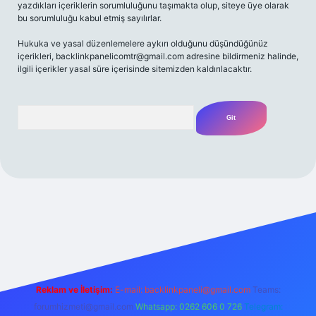
yazdıkları içeriklerin sorumluluğunu taşımakta olup, siteye üye olarak
bu sorumluluğu kabul etmiş sayılırlar.
Hukuka ve yasal düzenlemelere aykırı olduğunu düşündüğünüz
içerikleri,
backlinkpanelicomtr@gmail.com
adresine bildirmeniz halinde,
ilgili içerikler yasal süre içerisinde sitemizden kaldırılacaktır.
Arama
iriş adresi
Reklam ve İletişim:
E-mail:
backlinkpaneli@gmail.com
Teams:
forumhizmeti@gmail.com
Whatsapp: 0262 606 0 726
Telegram: