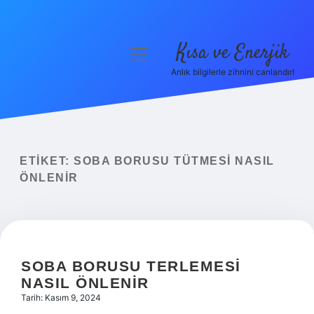
Kısa ve Enerjik
menüyü
aç
Anlık bilgilerle zihnini canlandır!
Anasayfa
Gizlilik Politikası
Yasal Uyarı
ETIKET:
SOBA BORUSU TÜTMESI NASIL
ÖNLENIR
Hakkımızda
SOBA BORUSU TERLEMESI
NASIL ÖNLENIR
Tarih: Kasım 9, 2024