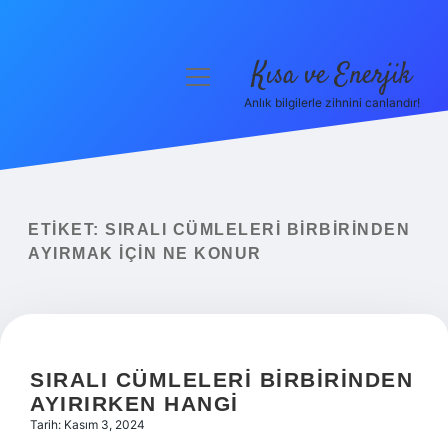
Kısa ve Enerjik
menüyü
aç
Anlık bilgilerle zihnini canlandır!
Anasayfa
Gizlilik Politikası
Yasal Uyarı
ETIKET:
SIRALI CÜMLELERI BIRBIRINDEN
AYIRMAK IÇIN NE KONUR
Hakkımızda
SIRALI CÜMLELERI BIRBIRINDEN
AYIRIRKEN HANGI
Tarih: Kasım 3, 2024