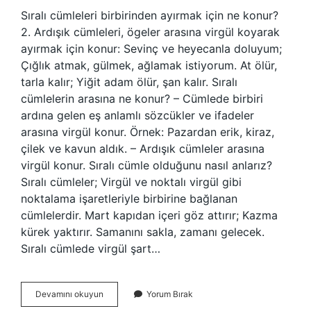
Sıralı cümleleri birbirinden ayırmak için ne konur?
2. Ardışık cümleleri, ögeler arasına virgül koyarak
ayırmak için konur: Sevinç ve heyecanla doluyum;
Çığlık atmak, gülmek, ağlamak istiyorum. At ölür,
tarla kalır; Yiğit adam ölür, şan kalır. Sıralı
cümlelerin arasına ne konur? – Cümlede birbiri
ardına gelen eş anlamlı sözcükler ve ifadeler
arasına virgül konur. Örnek: Pazardan erik, kiraz,
çilek ve kavun aldık. – Ardışık cümleler arasına
virgül konur. Sıralı cümle olduğunu nasıl anlarız?
Sıralı cümleler; Virgül ve noktalı virgül gibi
noktalama işaretleriyle birbirine bağlanan
cümlelerdir. Mart kapıdan içeri göz attırır; Kazma
kürek yaktırır. Samanını sakla, zamanı gelecek.
Sıralı cümlede virgül şart…
Sıralı
Devamını okuyun
Yorum Bırak
Cümleleri