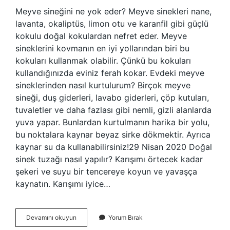
Meyve sineğini ne yok eder? Meyve sinekleri nane,
lavanta, okaliptüs, limon otu ve karanfil gibi güçlü
kokulu doğal kokulardan nefret eder. Meyve
sineklerini kovmanın en iyi yollarından biri bu
kokuları kullanmak olabilir. Çünkü bu kokuları
kullandığınızda eviniz ferah kokar. Evdeki meyve
sineklerinden nasıl kurtulurum? Birçok meyve
sineği, duş giderleri, lavabo giderleri, çöp kutuları,
tuvaletler ve daha fazlası gibi nemli, gizli alanlarda
yuva yapar. Bunlardan kurtulmanın harika bir yolu,
bu noktalara kaynar beyaz sirke dökmektir. Ayrıca
kaynar su da kullanabilirsiniz!29 Nisan 2020 Doğal
sinek tuzağı nasıl yapılır? Karışımı örtecek kadar
şekeri ve suyu bir tencereye koyun ve yavaşça
kaynatın. Karışımı iyice…
Meyve
Devamını okuyun
Yorum Bırak
Sineği