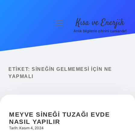
Kısa ve Enerjik
menüyü
aç
Anlık bilgilerle zihnini canlandır!
Anasayfa
Gizlilik Politikası
Yasal Uyarı
ETIKET:
SINEĞIN GELMEMESI IÇIN NE
YAPMALI
Hakkımızda
MEYVE SINEĞI TUZAĞI EVDE
NASIL YAPILIR
Tarih: Kasım 4, 2024