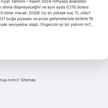
Fiyat Tahmini – Kasım 2024 rnPiyasa analistleri
n altına düşmeyeceğini ve aynı ayda 0,178 dolara
i 0 dolar olacak. DOGE try en yüksek kaç TL oldu?
1 boğa piyasası ve proje gelişmeleriyle birlikte 16
sek seviyesine ulaştı. Dogecoin iyi bir yatırım mı?…
/nup.com.tr
Sitemap