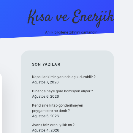
Kısa ve Enerjik
Anlık bilgilerle zihnini canlandır!
ilbet yeni giriş adres
SIDEBAR
SON YAZILAR
Kapalılar kimin yanında açık durabilir ?
Ağustos 7, 2026
Binance neye göre komisyon alıyor ?
Ağustos 6, 2026
Kendisine kitap gönderilmeyen
peygambere ne denir ?
Ağustos 5, 2026
Avans faiz oranı yıllık mı ?
Ağustos 4, 2026