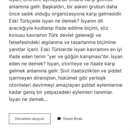
anlamına gelir. Başkaldırı, bir askeri grubun daha
önce sadık olduğu organizasyona karşı gelmesidir.
Eski Türkçede isyan ne demek? İsyanın dil
aracılığıyla kodlanıp ifade edilme biçimi, söz
konusu kavramın Türk devlet geleneği ve
felsefesindeki algılanma ve tasarlanma biçimine
yanıtlar içerir. Eski Türklerde isyan kavramını en iyi
ifade eden terim “yer ve göğün karışması”dır. İsyan
eden ne demek? İsyan, otoriteye ve itaate karşı
gelmek anlamına gelir. Sivil itaatsizlikten ve şiddet
içermeyen direnişten, hükümet gibi yerleşik
otoriteleri devirmeyi amaçlayan şiddet eylemlerine
kadar geniş bir yelpazedeki eylemleri tanımlar.
İsyan ne demek…
Isyan
Devamını okuyun
Yorum Bırak
Nedir
Tdk