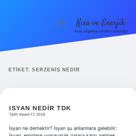
Kısa ve Enerjik
menüyü
aç
Anlık bilgilerle zihnini canlandır!
Anasayfa
Gizlilik Politikası
Yasal Uyarı
ETIKET:
SERZENIŞ NEDIR
Hakkımızda
ISYAN NEDIR TDK
Tarih: Kasım 17, 2024
İsyan ne demektir? İsyan şu anlamlara gelebilir:
İsyan, emirlere uymayarak onlara karşı gelmek