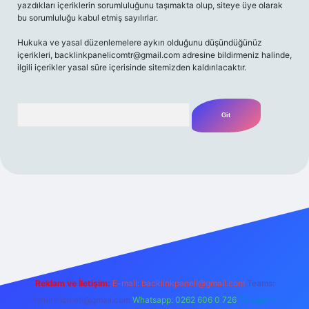
yazdıkları içeriklerin sorumluluğunu taşımakta olup, siteye üye olarak
bu sorumluluğu kabul etmiş sayılırlar.
Hukuka ve yasal düzenlemelere aykırı olduğunu düşündüğünüz
içerikleri,
backlinkpanelicomtr@gmail.com
adresine bildirmeniz halinde,
ilgili içerikler yasal süre içerisinde sitemizden kaldırılacaktır.
Arama
riş adresi
Reklam ve İletişim:
E-mail:
backlinkpaneli@gmail.com
Teams:
forumhizmeti@gmail.com
Whatsapp: 0262 606 0 726
Telegram: