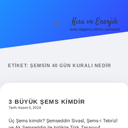
Kısa ve Enerjik
menüyü
aç
Anlık bilgilerle zihnini canlandır!
Anasayfa
Gizlilik Politikası
Yasal Uyarı
ETIKET:
ŞEMSIN 40 GÜN KURALI NEDIR
Hakkımızda
3 BÜYÜK ŞEMS KIMDIR
Tarih: Kasım 5, 2024
Üç Şems kimdir? Şemseddin Sivasî, Şems-i Tebrizî
ve Ak Şemseddin ile birlikte Türk Tasavvuf