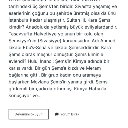
tarihindeki üç Şems’ten biridir. Sivas’ta yaşamış ve
eserlerinin çoğunu bu şehirde üretmiş olsa da ünü
İstanbul’a kadar ulaşmıştır. Sultan III. Kara Şems
kimdir? Anadolu’da yetişmiş büyük evliyalardandır.
Tasavvufta Halvetiyye yolunun bir kolu olan
Şemsiyye’nin (Sivasiyye) kurucusudur. Adı Ahmed,
lakabı Ebü’s-Senâ ve lakabı Şemseddîn’dir. Kara
Şems olarak meşhur olmuştur. Şems kiminle
evlendi? Hulul İnancı: Şems’in Kimya adında bir
karısı vardı. Bir gün Şems’e kızdı ve Meram
bağlarına gitti. Bir grup kadın onu aramaya
başlarken Mevlana Şems’in yanına girdi. Şems
görkemli bir çadırda oturmuş, Kimya Hatun’la
konuşuyor ve…
3
Devamını okuyun
Yorum Bırak
Büyük
Şems