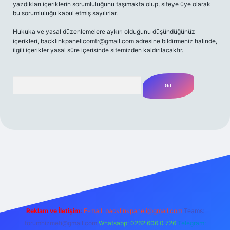
yazdıkları içeriklerin sorumluluğunu taşımakta olup, siteye üye olarak
bu sorumluluğu kabul etmiş sayılırlar.
Hukuka ve yasal düzenlemelere aykırı olduğunu düşündüğünüz
içerikleri,
backlinkpanelicomtr@gmail.com
adresine bildirmeniz halinde,
ilgili içerikler yasal süre içerisinde sitemizden kaldırılacaktır.
Arama
riş adresi
Reklam ve İletişim:
E-mail:
backlinkpaneli@gmail.com
Teams:
forumhizmeti@gmail.com
Whatsapp: 0262 606 0 726
Telegram: