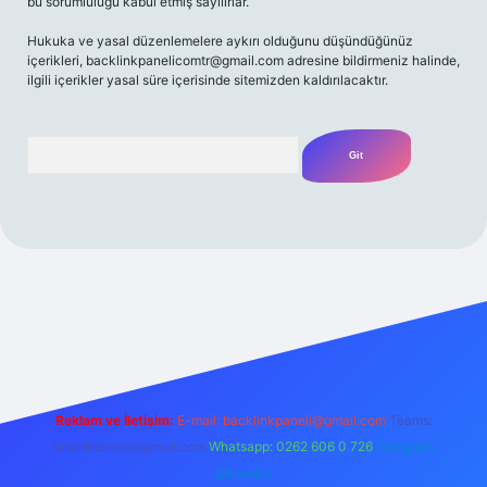
bu sorumluluğu kabul etmiş sayılırlar.
Hukuka ve yasal düzenlemelere aykırı olduğunu düşündüğünüz
içerikleri,
backlinkpanelicomtr@gmail.com
adresine bildirmeniz halinde,
ilgili içerikler yasal süre içerisinde sitemizden kaldırılacaktır.
Arama
iriş adresi
Reklam ve İletişim:
E-mail:
backlinkpaneli@gmail.com
Teams:
forumhizmeti@gmail.com
Whatsapp: 0262 606 0 726
Telegram:
@karabul