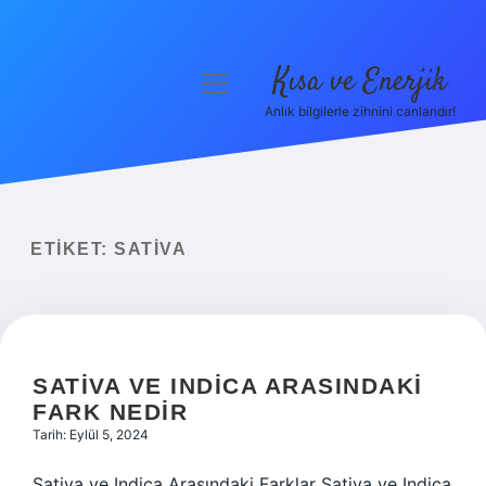
Kısa ve Enerjik
menüyü
aç
Anlık bilgilerle zihnini canlandır!
Anasayfa
Gizlilik Politikası
Yasal Uyarı
ETIKET:
SATIVA
Hakkımızda
SATIVA VE INDICA ARASINDAKI
FARK NEDIR
Tarih: Eylül 5, 2024
Sativa ve Indica Arasındaki Farklar Sativa ve Indica