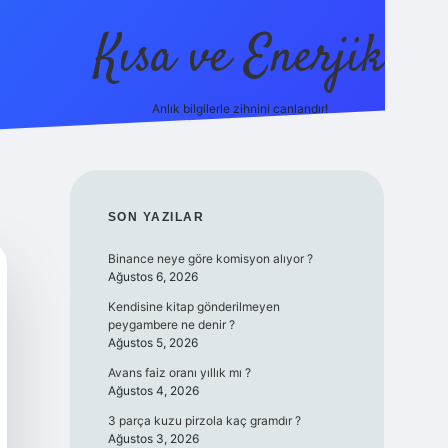
Kısa ve Enerjik
Anlık bilgilerle zihnini canlandır!
ilbet yeni giriş adres
SIDEBAR
SON YAZILAR
Binance neye göre komisyon alıyor ?
Ağustos 6, 2026
Kendisine kitap gönderilmeyen
peygambere ne denir ?
Ağustos 5, 2026
Avans faiz oranı yıllık mı ?
Ağustos 4, 2026
3 parça kuzu pirzola kaç gramdır ?
Ağustos 3, 2026