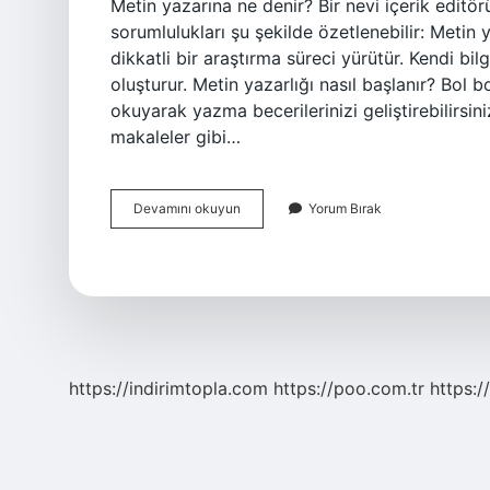
Metin yazarına ne denir? Bir nevi içerik editö
sorumlulukları şu şekilde özetlenebilir: Metin
dikkatli bir araştırma süreci yürütür. Kendi bilg
oluşturur. Metin yazarlığı nasıl başlanır? Bol b
okuyarak yazma becerilerinizi geliştirebilirsin
makaleler gibi…
Metin
Devamını okuyun
Yorum Bırak
Yazarı
Olmak
Ne
Demek
https://indirimtopla.com
https://poo.com.tr
https:/