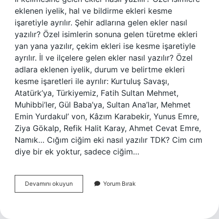
eklenen iyelik, hal ve bildirme ekleri kesme
işaretiyle ayrılır. Şehir adlarına gelen ekler nasıl
yazılır? Özel isimlerin sonuna gelen türetme ekleri
yan yana yazılır, çekim ekleri ise kesme işaretiyle
ayrılır. İl ve ilçelere gelen ekler nasıl yazılır? Özel
adlara eklenen iyelik, durum ve belirtme ekleri
kesme işaretleri ile ayrılır: Kurtuluş Savaşı,
Atatürk’ya, Türkiyemiz, Fatih Sultan Mehmet,
Muhibbi’ler, Gül Baba’ya, Sultan Ana’lar, Mehmet
Emin Yurdakul’ von, Kâzım Karabekir, Yunus Emre,
Ziya Gökalp, Refik Halit Karay, Ahmet Cevat Emre,
Namık… Cığım ciğim eki nasıl yazılır TDK? Cim cım
diye bir ek yoktur, sadece ciğim…
Il
Devamını okuyun
Yorum Bırak
Adlarına
Gelen
Ekler
Ayrılır