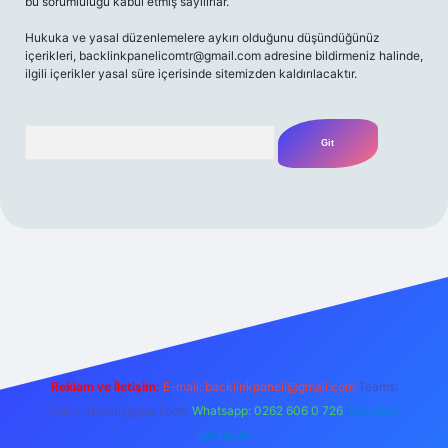
bu sorumluluğu kabul etmiş sayılırlar.
Hukuka ve yasal düzenlemelere aykırı olduğunu düşündüğünüz
içerikleri,
backlinkpanelicomtr@gmail.com
adresine bildirmeniz halinde,
ilgili içerikler yasal süre içerisinde sitemizden kaldırılacaktır.
Arama
iriş adresi
Reklam ve İletişim:
E-mail:
backlinkpaneli@gmail.com
Teams:
forumhizmeti@gmail.com
Whatsapp: 0262 606 0 726
Telegram:
@karabul