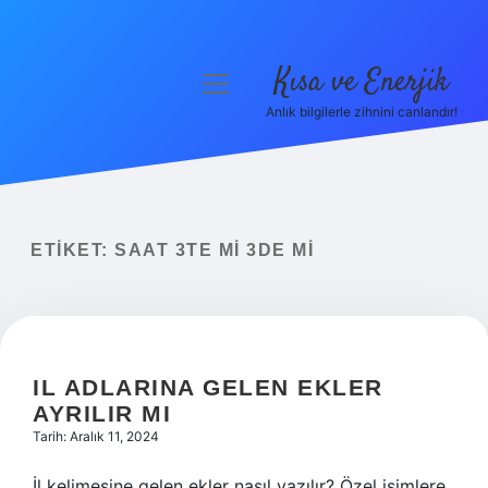
Kısa ve Enerjik
menüyü
aç
Anlık bilgilerle zihnini canlandır!
Anasayfa
Gizlilik Politikası
Yasal Uyarı
ETIKET:
SAAT 3TE MI 3DE MI
Hakkımızda
IL ADLARINA GELEN EKLER
AYRILIR MI
Tarih: Aralık 11, 2024
İl kelimesine gelen ekler nasıl yazılır? Özel isimlere