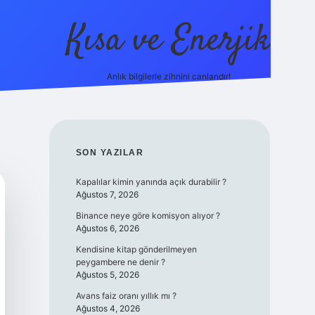
Kısa ve Enerjik
Anlık bilgilerle zihnini canlandır!
ilbet yeni giriş adres
SIDEBAR
SON YAZILAR
Kapalılar kimin yanında açık durabilir ?
Ağustos 7, 2026
Binance neye göre komisyon alıyor ?
Ağustos 6, 2026
Kendisine kitap gönderilmeyen
peygambere ne denir ?
Ağustos 5, 2026
Avans faiz oranı yıllık mı ?
Ağustos 4, 2026