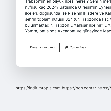
Trabzon’un en büyük ilçesi neresi? Şehrin mer
nüfusu kaç 2024? Batısında Giresun’un Eynesi
ilçeleri, doğusunda ise Rize’nin İkizdere ve Ka
şehrin toplam nüfusu 824’tür. Trabzonda kaç 
bulunmaktadır. Trabzon Ortahisar ilçe mi? Orta
Yomra, batısında Akçaabat ve güneyinde Maçka 
Trabzon
Devamını okuyun
Yorum Bırak
Kaç
Tane
Ilçe
Var
https://indirimtopla.com
https://poo.com.tr
https:/