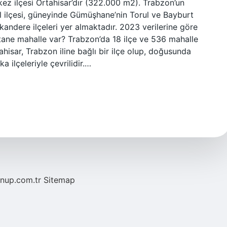
kez ilçesi Ortahisar’dır (322.000 m2). Trabzon’un
l ilçesi, güneyinde Gümüşhane’nin Torul ve Bayburt
lkandere ilçeleri yer almaktadır. 2023 verilerine göre
tane mahalle var? Trabzon’da 18 ilçe ve 536 mahalle
hisar, Trabzon iline bağlı bir ilçe olup, doğusunda
ilçeleriyle çevrilidir.…
/nup.com.tr
Sitemap