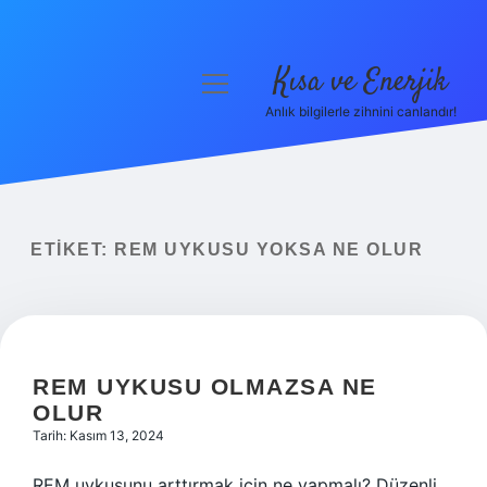
Kısa ve Enerjik
menüyü
aç
Anlık bilgilerle zihnini canlandır!
Anasayfa
Gizlilik Politikası
Yasal Uyarı
ETIKET:
REM UYKUSU YOKSA NE OLUR
Hakkımızda
REM UYKUSU OLMAZSA NE
OLUR
Tarih: Kasım 13, 2024
REM uykusunu arttırmak için ne yapmalı? Düzenli