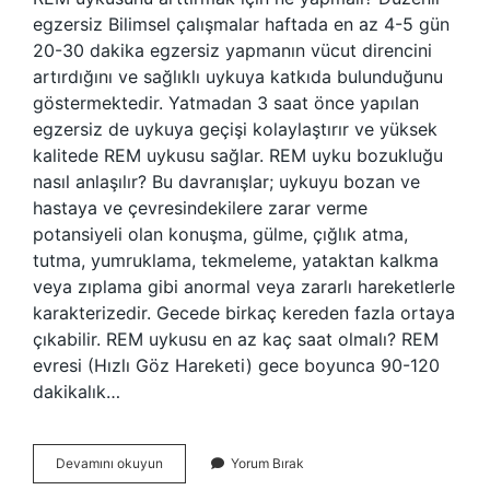
egzersiz Bilimsel çalışmalar haftada en az 4-5 gün
20-30 dakika egzersiz yapmanın vücut direncini
artırdığını ve sağlıklı uykuya katkıda bulunduğunu
göstermektedir. Yatmadan 3 saat önce yapılan
egzersiz de uykuya geçişi kolaylaştırır ve yüksek
kalitede REM uykusu sağlar. REM uyku bozukluğu
nasıl anlaşılır? Bu davranışlar; uykuyu bozan ve
hastaya ve çevresindekilere zarar verme
potansiyeli olan konuşma, gülme, çığlık atma,
tutma, yumruklama, tekmeleme, yataktan kalkma
veya zıplama gibi anormal veya zararlı hareketlerle
karakterizedir. Gecede birkaç kereden fazla ortaya
çıkabilir. REM uykusu en az kaç saat olmalı? REM
evresi (Hızlı Göz Hareketi) gece boyunca 90-120
dakikalık…
Rem
Devamını okuyun
Yorum Bırak
Uykusu