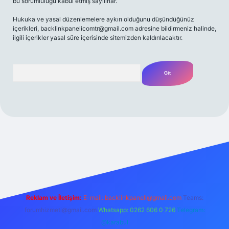
bu sorumluluğu kabul etmiş sayılırlar.
Hukuka ve yasal düzenlemelere aykırı olduğunu düşündüğünüz
içerikleri,
backlinkpanelicomtr@gmail.com
adresine bildirmeniz halinde,
ilgili içerikler yasal süre içerisinde sitemizden kaldırılacaktır.
Arama
iriş adresi
Reklam ve İletişim:
E-mail:
backlinkpaneli@gmail.com
Teams:
forumhizmeti@gmail.com
Whatsapp: 0262 606 0 726
Telegram:
@karabul