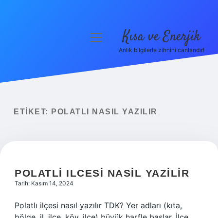
Kısa ve Enerjik
menüyü
aç
Anlık bilgilerle zihnini canlandır!
Anasayfa
Gizlilik Politikası
Yasal Uyarı
ETIKET:
POLATLI NASIL YAZILIR
Hakkımızda
POLATLI ILCESI NASIL YAZILIR
Tarih: Kasım 14, 2024
Polatlı ilçesi nasıl yazılır TDK? Yer adları (kıta,
bölge, il, ilçe, köy, ilçe) büyük harfle başlar. İlçe