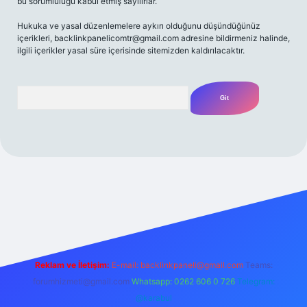
bu sorumluluğu kabul etmiş sayılırlar.
Hukuka ve yasal düzenlemelere aykırı olduğunu düşündüğünüz
içerikleri,
backlinkpanelicomtr@gmail.com
adresine bildirmeniz halinde,
ilgili içerikler yasal süre içerisinde sitemizden kaldırılacaktır.
Arama
iriş adresi
Reklam ve İletişim:
E-mail:
backlinkpaneli@gmail.com
Teams:
forumhizmeti@gmail.com
Whatsapp: 0262 606 0 726
Telegram:
@karabul