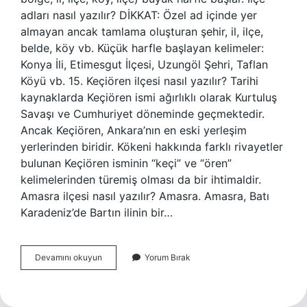
adları nasıl yazılır? DİKKAT: Özel ad içinde yer
almayan ancak tamlama oluşturan şehir, il, ilçe,
belde, köy vb. Küçük harfle başlayan kelimeler:
Konya İli, Etimesgut İlçesi, Uzungöl Şehri, Taflan
Köyü vb. 15. Keçiören ilçesi nasıl yazılır? Tarihi
kaynaklarda Keçiören ismi ağırlıklı olarak Kurtuluş
Savaşı ve Cumhuriyet döneminde geçmektedir.
Ancak Keçiören, Ankara’nın en eski yerleşim
yerlerinden biridir. Kökeni hakkında farklı rivayetler
bulunan Keçiören isminin “keçi” ve “ören”
kelimelerinden türemiş olması da bir ihtimaldir.
Amasra ilçesi nasıl yazılır? Amasra. Amasra, Batı
Karadeniz’de Bartın ilinin bir…
Polatli
Devamını okuyun
Yorum Bırak
Ilcesi
Nasil
Yazilir