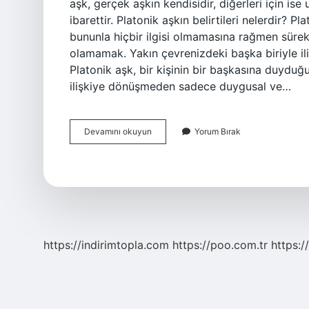
aşk, gerçek aşkın kendisidir, diğerleri için is
ibarettir. Platonik aşkın belirtileri nelerdir? Pla
bununla hiçbir ilgisi olmamasına rağmen sürek
olamamak. Yakın çevrenizdeki başka biriyle ili
Platonik aşk, bir kişinin bir başkasına duyduğu
ilişkiye dönüşmeden sadece duygusal ve…
Platonik
Devamını okuyun
Yorum Bırak
Ask
Neden
Olur
https://indirimtopla.com
https://poo.com.tr
https:/