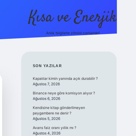
Kısa ve Enerjik
Anlık bilgilerle zihnini canlandır!
ilbet yeni giriş adresi
SIDEBAR
SON YAZILAR
Kapalılar kimin yanında açık durabilir ?
Ağustos 7, 2026
Binance neye göre komisyon alıyor ?
Ağustos 6, 2026
Kendisine kitap gönderilmeyen
peygambere ne denir ?
Ağustos 5, 2026
Avans faiz oranı yıllık mı ?
Ağustos 4, 2026