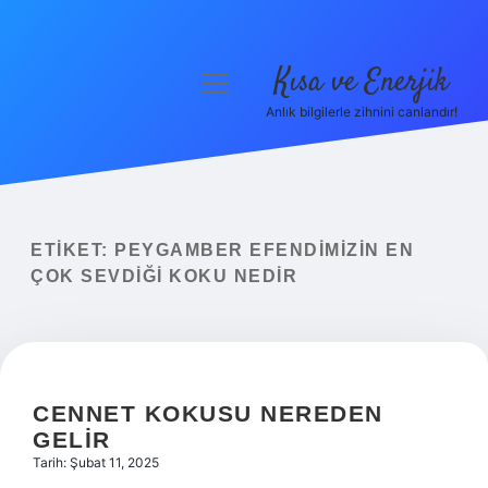
Kısa ve Enerjik
menüyü
aç
Anlık bilgilerle zihnini canlandır!
Anasayfa
Gizlilik Politikası
Yasal Uyarı
ETIKET:
PEYGAMBER EFENDIMIZIN EN
ÇOK SEVDIĞI KOKU NEDIR
Hakkımızda
CENNET KOKUSU NEREDEN
GELIR
Tarih: Şubat 11, 2025