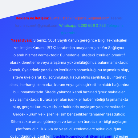
Reklam ve İletişim:
E-mail:
backlinkpaneli@gmail.com
Teams:
forumhizmeti@gmail.com
Whatsapp: 0262 606 0 726
Telegram:
@karabul
Yasal Uyarı:
Sitemiz, 5651 Sayılı Kanun gereğince Bilgi Teknolojileri
ve İletişim Kurumu (BTK) tarafından onaylanmış bir Yer Sağlayıcı
olarak hizmet vermektedir. Bu nedenle, sitedeki içerikleri proaktif
olarak denetleme veya araştırma yükümlülüğümüz bulunmamaktadır.
Ancak, üyelerimiz yazdıkları içeriklerin sorumluluğunu taşımakta olup,
siteye üye olarak bu sorumluluğu kabul etmiş sayılırlar. Bu internet
sitesi, herhangi bir marka, kurum veya şahıs şirketi ile hiçbir bağlantısı
bulunmamaktadır. Sitede yalnızca kendi hazırladığımız makaleler
paylaşılmaktadır. Burada yer alan içerikler haber niteliği taşımamakta
olup, gerçek kurum ve kişiler hakkında paylaşım yapılmamaktadır.
Gerçek kurum ve kişiler ile isim benzerlikleri tamamen tesadüfidir.
Sitemiz, kar amacı gütmeyen ve tamamen ücretsiz bir bilgi paylaşım
platformudur. Hukuka ve yasal düzenlemelere aykırı olduğunu
düşündüğünüz içerikleri,
backlinkpanelicomtr@gmail.com
adresine