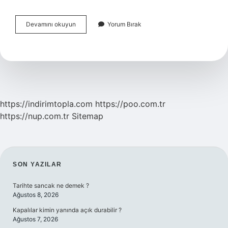
2015
Devamını okuyun
Yorum Bırak
Yilinda
Kabul
Edilen
Paris
Anlasmasinin
Hedefi
Nedir
https://indirimtopla.com
https://poo.com.tr
https://nup.com.tr
Sitemap
SIDEBAR
SON YAZILAR
Tarihte sancak ne demek ?
Ağustos 8, 2026
Kapalılar kimin yanında açık durabilir ?
Ağustos 7, 2026