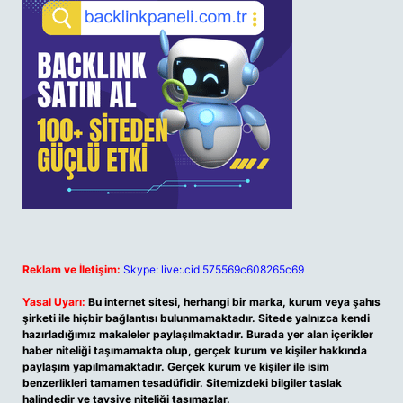
Reklam ve İletişim:
Skype: live:.cid.575569c608265c69
Yasal Uyarı:
Bu internet sitesi, herhangi bir marka, kurum veya şahıs
şirketi ile hiçbir bağlantısı bulunmamaktadır. Sitede yalnızca kendi
hazırladığımız makaleler paylaşılmaktadır. Burada yer alan içerikler
haber niteliği taşımamakta olup, gerçek kurum ve kişiler hakkında
paylaşım yapılmamaktadır. Gerçek kurum ve kişiler ile isim
benzerlikleri tamamen tesadüfidir. Sitemizdeki bilgiler taslak
halindedir ve tavsiye niteliği taşımazlar.