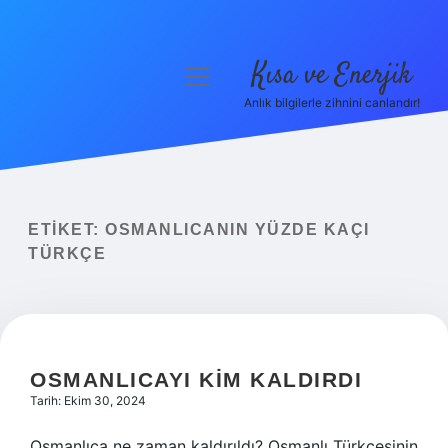
Kısa ve Enerjik
menüyü
aç
Anlık bilgilerle zihnini canlandır!
Anasayfa
Gizlilik Politikası
Yasal Uyarı
ETIKET:
OSMANLICANIN YÜZDE KAÇI
TÜRKÇE
Hakkımızda
OSMANLICAYI KIM KALDIRDI
Tarih: Ekim 30, 2024
Osmanlıca ne zaman kaldırıldı? Osmanlı Türkçesinin