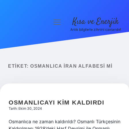
Kısa ve Enerjik
menüyü
aç
Anlık bilgilerle zihnini canlandır!
Anasayfa
Gizlilik Politikası
Yasal Uyarı
ETIKET:
OSMANLICA İRAN ALFABESI MI
Hakkımızda
OSMANLICAYI KIM KALDIRDI
Tarih: Ekim 30, 2024
Osmanlıca ne zaman kaldırıldı? Osmanlı Türkçesinin
Kaldırılması 1928’deki Harf Devrimi ile Osmanlı